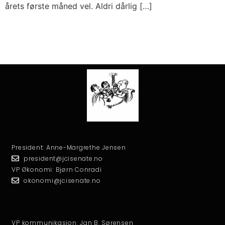
årets første måned vel. Aldri dårlig […]
President: Anne-Margrethe Jensen
president@jcisenate.no
VP Økonomi: Bjørn Conradi
okonomi@jcisenate.no
VP kommunikasjon: Jan B. Sørensen