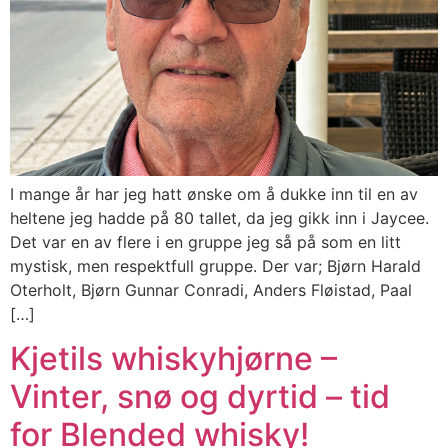
I mange år har jeg hatt ønske om å dukke inn til en av
heltene jeg hadde på 80 tallet, da jeg gikk inn i Jaycee.
Det var en av flere i en gruppe jeg så på som en litt
mystisk, men respektfull gruppe. Der var; Bjørn Harald
Oterholt, Bjørn Gunnar Conradi, Anders Fløistad, Paal
[…]
Kjetils whiskyhjørne –
Vinter, snø og dyrtid – tid
for Blended whisky!