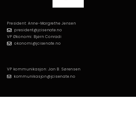
President: Anne-Margrethe Jensen
president@jcisenate.no
VP Økonomi: Bjørn Conradi
okonomi@jcisenate.no
VP kommunikasjon: Jan B. Sørensen
kommunikasjon@jcisenate.no