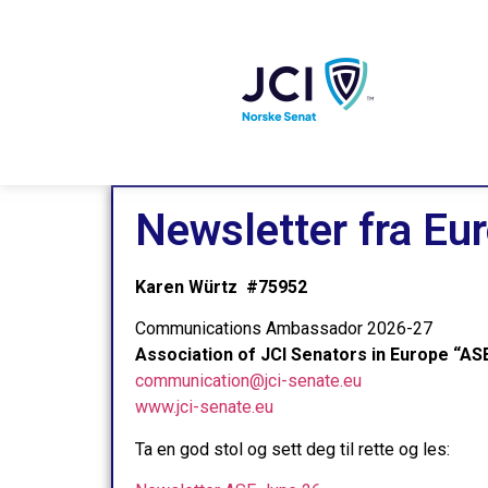
Newsletter fra Eu
Karen Würtz #75952
Communications Ambassador 2026-27
Association of JCI Senators in Europe “AS
communication@jci-senate.eu
www.jci-senate.eu
Ta en god stol og sett deg til rette og les: