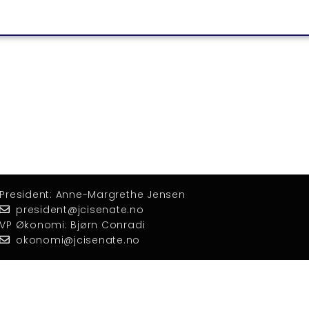
President: Anne-Margrethe Jensen
president@jcisenate.no
VP Økonomi: Bjørn Conradi
okonomi@jcisenate.no